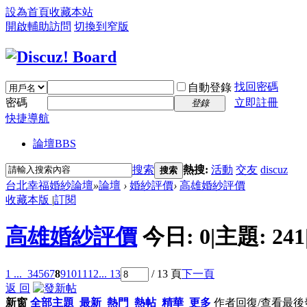
設為首頁
收藏本站
開啟輔助訪問
切換到窄版
找回密碼
自動登錄
密碼
立即註冊
登錄
快捷導航
論壇
BBS
搜索
熱搜:
活動
交友
discuz
搜索
台北幸福婚紗論壇
»
論壇
›
婚紗評價
›
高雄婚紗評價
收藏本版
|
訂閱
高雄婚紗評價
今日:
0
|
主題:
241
1 ...
3
4
5
6
7
8
9
10
11
12
... 13
/ 13 頁
下一頁
返 回
新窗
全部主題
最新
熱門
熱帖
精華
更多
作者
回復/查看
最後