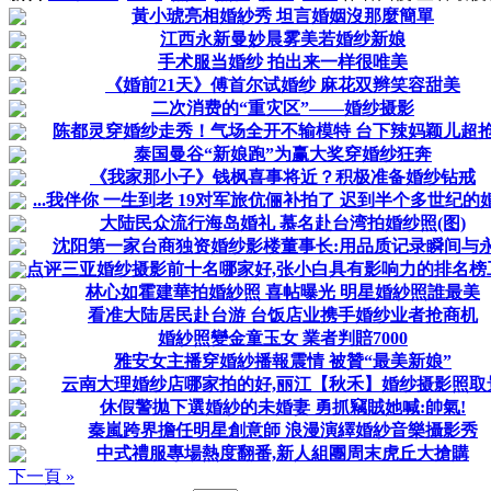
黃小琥亮相婚紗秀 坦言婚姻沒那麼簡單
江西永新曼妙晨雾美若婚纱新娘
手术服当婚纱 拍出来一样很唯美
《婚前21天》傅首尔试婚纱 麻花双辫笑容甜美
二次消费的“重灾区”——婚纱摄影
陈都灵穿婚纱走秀！气场全开不输模特 台下辣妈颖儿超
泰国曼谷“新娘跑”为赢大奖穿婚纱狂奔
《我家那小子》钱枫喜事将近？积极准备婚纱钻戒
...我伴你 一生到老 19对军旅伉俪补拍了 迟到半个多世纪的
大陆民众流行海岛婚礼 慕名赴台湾拍婚纱照(图)
沈阳第一家台商独资婚纱影楼董事长:用品质记录瞬间与
点评三亚婚纱摄影前十名哪家好,张小白具有影响力的排名榜
林心如霍建華拍婚紗照 喜帖曝光 明星婚紗照誰最美
看准大陆居民赴台游 台饭店业携手婚纱业者抢商机
婚紗照變金童玉女 業者判賠7000
雅安女主播穿婚紗播報震情 被贊“最美新娘”
云南大理婚纱店哪家拍的好,丽江【秋禾】婚纱摄影照取
休假警拋下選婚紗的未婚妻 勇抓竊賊她喊:帥氣!
秦嵐跨界擔任明星創意師 浪漫演繹婚紗音樂攝影秀
中式禮服專場熱度翻番,新人組團周末虎丘大搶購
下一頁 »