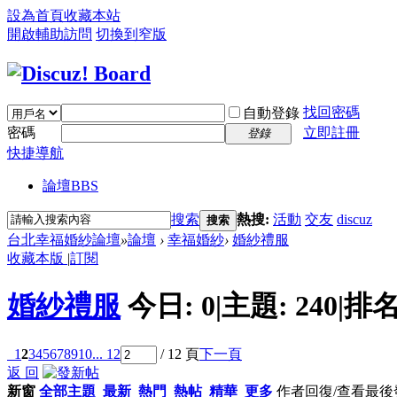
設為首頁
收藏本站
開啟輔助訪問
切換到窄版
找回密碼
自動登錄
密碼
立即註冊
登錄
快捷導航
論壇
BBS
搜索
熱搜:
活動
交友
discuz
搜索
台北幸福婚紗論壇
»
論壇
›
幸福婚紗
›
婚紗禮服
收藏本版
|
訂閱
婚紗禮服
今日:
0
|
主題:
240
|
排名
1
2
3
4
5
6
7
8
9
10
... 12
/ 12 頁
下一頁
返 回
新窗
全部主題
最新
熱門
熱帖
精華
更多
作者
回復/查看
最後