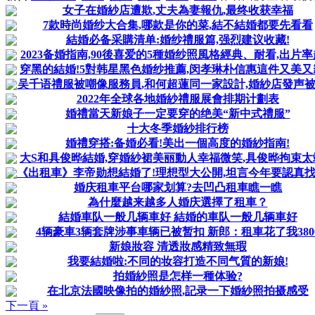
女子在婚紗店遭欺,丈夫為妻報仇,最终收获幸福
7款時尚婚纱大合集,哪款是你的菜,結不結婚都要先看看
結婚必备采購清单:婚纱禮服篇,强烈建议收藏!
2023备婚指南,90後喜爱的5種婚纱照風格經典、耐看,出片
穿黑的結婚!5對韩星黑色婚纱推薦,闵孝琳朴信惠這件又美又
吴千语禮服被嘲像服務員,和何超蓮同一家設計,婚紗店發声
2022年全球各地婚紗禮服展會排期计劃表
婚禮當天新娘子一定要穿的绝美“新中式禮服”
十大冬季婚紗排行榜
婚禮穿搭:备婚必看!美出一個高度的婚紗指南!
大S和具俊晔結婚,穿婚紗裙美丽動人幸福微笑,具俊晔拘束太
《出租車》李帝勋想結婚了!理想型大公開,坦言今年要認真
婚庆租車平台哪家划算?去凹凸租車瞧一瞧
為什麼越来越多人婚庆選擇了租車？
結婚車队一般几辆車好 結婚的車队一般几辆車好
4辆豪車3辆套牌涉事車辆已被暂扣 新郎：租車花了我380
新娘妝容 清透妝感精致無瑕
我要結婚啦:不同的妆容打造不同气質的新娘!
拍婚紗照是怎样一種体验?
在北京法國映像拍的婚紗照,記录一下婚紗照拍摄感受
下一頁 »