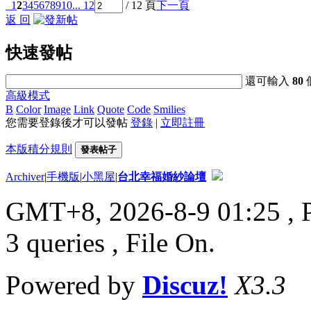
1
2
3
4
5
6
7
8
9
10
... 12
/ 12 頁
下一頁
返 回
快速發帖
還可輸入
80
高級模式
B
Color
Image
Link
Quote
Code
Smilies
您需要登錄後才可以發帖
登錄
|
立即註冊
本版積分規則
發表帖子
Archiver
|
手機版
|
小黑屋
|
台北幸福婚紗論壇
GMT+8, 2026-8-9 01:25
, 
3 queries , File On.
Powered by
Discuz!
X3.3