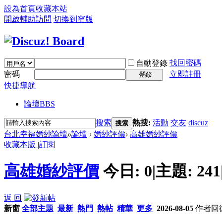
設為首頁
收藏本站
開啟輔助訪問
切換到窄版
找回密碼
自動登錄
密碼
立即註冊
登錄
快捷導航
論壇
BBS
搜索
熱搜:
活動
交友
discuz
搜索
台北幸福婚紗論壇
»
論壇
›
婚紗評價
›
高雄婚紗評價
收藏本版
|
訂閱
高雄婚紗評價
今日:
0
|
主題:
241
返 回
新窗
全部主題
最新
熱門
熱帖
精華
更多
2026-08-05
作者
回