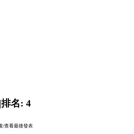
|
排名:
4
復/查看
最後發表