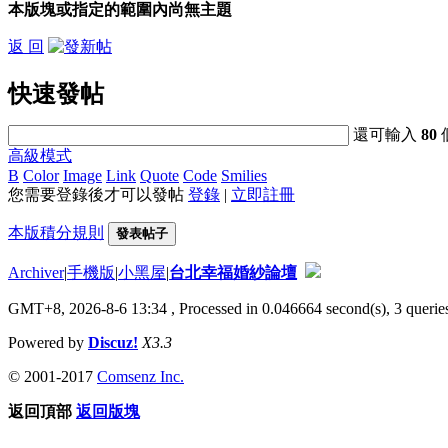
本版塊或指定的範圍內尚無主題
返 回
快速發帖
還可輸入
80
高級模式
B
Color
Image
Link
Quote
Code
Smilies
您需要登錄後才可以發帖
登錄
|
立即註冊
本版積分規則
發表帖子
Archiver
|
手機版
|
小黑屋
|
台北幸福婚紗論壇
GMT+8, 2026-8-6 13:34
, Processed in 0.046664 second(s), 3 queries
Powered by
Discuz!
X3.3
© 2001-2017
Comsenz Inc.
返回頂部
返回版塊