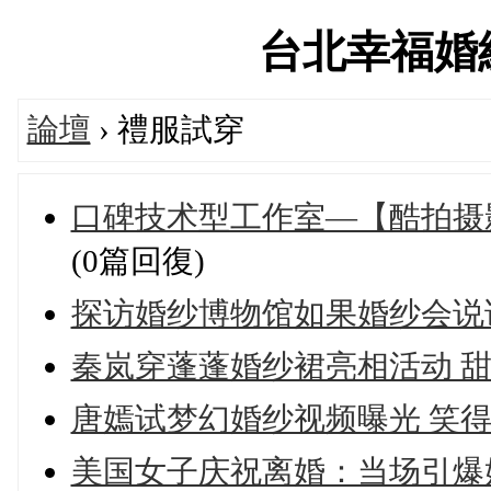
台北幸福婚紗論
論壇
› 禮服試穿
口碑技术型工作室—【酷拍摄
(0篇回復)
探访婚纱博物馆如果婚纱会说
秦岚穿蓬蓬婚纱裙亮相活动 
唐嫣试梦幻婚纱视频曝光 笑
美国女子庆祝离婚：当场引爆