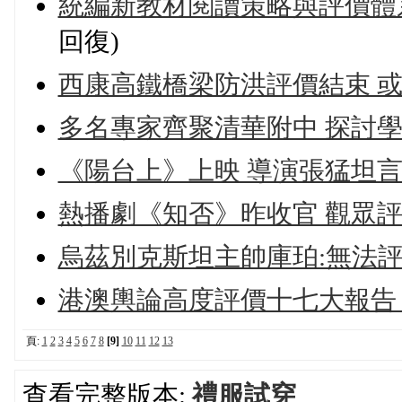
統編新教材閱讀策略與評價體系
回復)
西康高鐵橋梁防洪評價結束 或
多名專家齊聚清華附中 探討
《陽台上》上映 導演張猛坦
熱播劇《知否》昨收官 觀眾
烏茲別克斯坦主帥庫珀:無法
港澳輿論高度評價十七大報告
頁:
1
2
3
4
5
6
7
8
[9]
10
11
12
13
查看完整版本:
禮服試穿