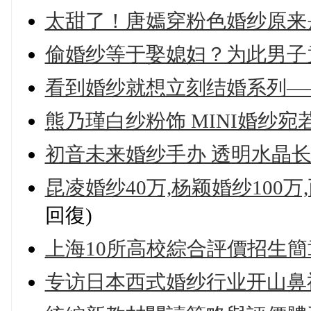
太甜了！唐嫣穿粉色婚纱原来
偷婚纱等于娶媳妇？为此男子
看到婚纱就想立刻结婚系列—
熊乃瑾白纱粉饰 MINI婚纱宛
初音未来婚纱手办 透明水晶
昆凌婚纱40万,杨颖婚纱100
回復)
上海10所高校綜合評價招生
专访日本西式婚纱行业开山鼻