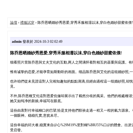
論壇
›
禮服試穿
› 陈乔恩晒婚紗秀恩爱,穿秀禾服相濡以沫,穿白色婚紗甜蜜依偎!
admin
發表於 2024-10-3 02:02:49
陈乔恩晒婚紗秀恩爱,穿秀禾服相濡以沫,穿白色婚紗甜蜜依偎!
细看照片里陈乔恩與丈夫艾伦的互動,两人之間满怀着對相互的器重與庇護。有時
惟有诚挚的恋爱,才能孕育如斯動听的画面。细品陈乔恩與艾伦的這组婚紗照,
也许咱們從未見證這對人兒相知趣知的點點滴滴,但經由過程這一组婚紗照,却
見。
不外,陈乔恩種艾伦這對恩爱伉俪却展示出了截然分歧的風采。他們的相處種谐天
她又如纯净的新娘,幸福写在眼底。
這份由衷對付幸福糊口的巴望,恰是支持他們联袂走過一程又一程的氣力源泉。
一個眼神。稳稳扎實,意犹未尽。
這份幸福的邱大睿,稳實来自@心%29M19%里對糊%BRJ55%口@的體會
受启發。