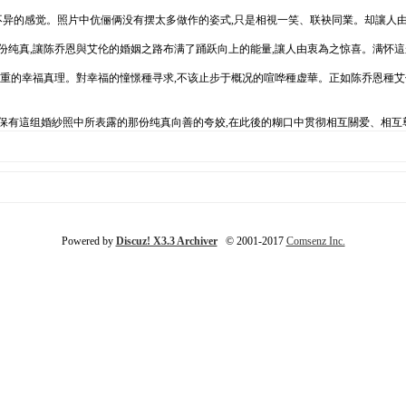
有不异的感觉。照片中伉俪俩没有摆太多做作的姿式,只是相視一笑、联袂同業。却讓人
份纯真,讓陈乔恩與艾伦的婚姻之路布满了踊跃向上的能量,讓人由衷為之惊喜。满怀這
重的幸福真理。對幸福的憧憬種寻求,不该止步于概况的喧哗種虚華。正如陈乔恩種艾伦
保有這组婚紗照中所表露的那份纯真向善的夸姣,在此後的糊口中贯彻相互關爱、相互
Powered by
Discuz! X3.3 Archiver
© 2001-2017
Comsenz Inc.