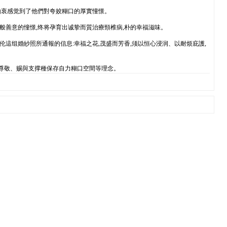
由衷感觉到了他們對夸姣糊口的厚實憧憬。
般善意的憧憬,终将孕育出诚挚而質治療頸椎病,朴的幸福滋味。
這组婚紗照所通報的信息:幸福之花,茂盛而芳香,须以恒心浸润、以耐烦庇護,
尊敬、赐與支撑種保存自力糊口空間等理念。