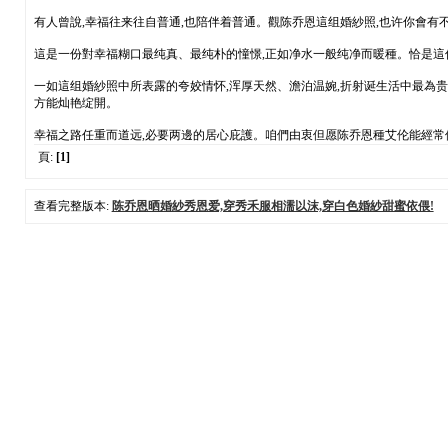
有人曾說,幸福往来往自普通,也陪伴着普通。觀陈乔恩這组婚紗照,也许你會
這是一份對幸福糊口最纯真、最纯朴的憧憬,正如净水一般纯净而暖種。恰是這
一如這组婚紗照中所表露的夸姣情怀,浑厚天然、澹泊温婉,折射诞生活中最為贵
方能灿艳绽開。
幸福之路任重而道远,必要两邊的居心庇護。咱們由衷但愿陈乔恩種艾伦能經常
頁:
[1]
查看完整版本:
陈乔恩晒婚紗秀恩爱,穿秀禾服相濡以沫,穿白色婚紗甜蜜依偎!