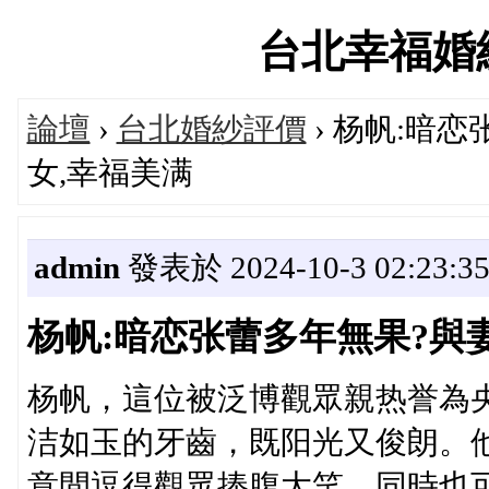
台北幸福婚紗論
論壇
›
台北婚紗評價
› 杨帆:暗
女,幸福美满
admin
發表於 2024-10-3 02:23:3
杨帆:暗恋张蕾多年無果?與
杨帆，這位被泛博觀眾親热誉為央
洁如玉的牙齒，既阳光又俊朗。
意間逗得觀眾捧腹大笑，同時也