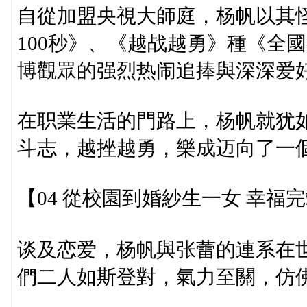
自從加盟央視大師庭，杨帆以其
100秒》、《越战越勇》種《全
博觀眾的强烈热闹追捧與深深爱
在职業生活的門路上，杨帆就犹
斗志，越挫越勇，樂成迈向了一
【04 從校園到婚紗生一女 幸福
谈及恋爱，杨帆與张蕾的連系在
們二人如斯登對，氣力至關，仿