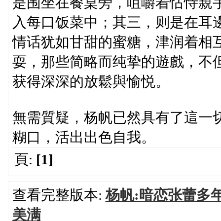
是围坐在餐桌旁，咀嚼着怙恃親
入每口饭菜中；其三，则是在耳
情话犹如甘甜的蜜糖，津润着相
耍，那些简略而纯挚的遊戲，不
获得深深的放鬆與愉悦。
無需質疑，杨帆已然具有了這一
糊口，活出出色自我。
頁:
[1]
查看完整版本:
杨帆:暗恋张蕾多
美满