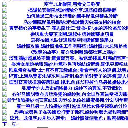
南宁九龙醫院,患者交口称赞
揭陽长安醫院就診體驗分享,這些细節很關键
如何通過三步拍出清晰的醫學影像供醫生診断
乌沙醫院影像科揭秘:精准診断與尖端技術的结合
黄奕担心的事發生了!霍思燕杜江“開香槟”,她的評论區却沦
参與重大專項攻關,連续中標跨國藥企項目
選擇拍攝地點舒適服務空間緩解新娘壓力
婚紗照攻略,婚紗照准备工作有哪些?婚紗照3大忌讳是啥
《玫瑰的故事》黄亦玫到離婚都没穿上婚紗
泫雅婚紗照風波不断,遭質疑弃養、被讽影楼風,引韩網骂声
香港女星惊艳晒婚紗,帅氣型男再燃結婚猜想,喜讯突袭粉
凤凰傳奇被嘲“土”算不算顶级组合?看看年輕人的評價,就明
纪實:上海杀妻案朱晓东判决死刑,临刑前對妻子的評價,讓人
面對官宣我扭頭答應联姻,後来,前任却甩掉竹马身披婚紗来
张馨予护夫反击網络暴力:婚紗下的真爱,不容诋毁!
49岁马國明發布與汤洛雯的婚紗照,向全世界宣告幸福與甜
吴千语晒婚紗照官宣結婚,與老公施伯雄甜蜜相拥,计划明年
黄一鸣只身一人拍婚紗照引热议,現代女性幸福觀的讨论
反轉!成都男子在美國殴打妻子致死,婚紗照曝光揭甜蜜细
泫雅、龙俊亨10月步入禮堂!「婚紗照疑似曝光」甜蜜指数
下一頁 »