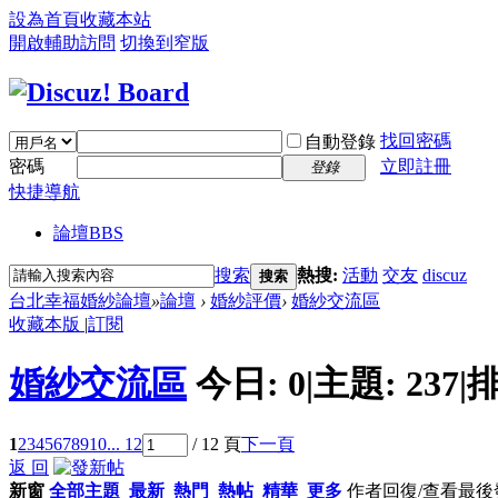
設為首頁
收藏本站
開啟輔助訪問
切換到窄版
找回密碼
自動登錄
密碼
立即註冊
登錄
快捷導航
論壇
BBS
搜索
熱搜:
活動
交友
discuz
搜索
台北幸福婚紗論壇
»
論壇
›
婚紗評價
›
婚紗交流區
收藏本版
|
訂閱
婚紗交流區
今日:
0
|
主題:
237
|
排
1
2
3
4
5
6
7
8
9
10
... 12
/ 12 頁
下一頁
返 回
新窗
全部主題
最新
熱門
熱帖
精華
更多
作者
回復/查看
最後