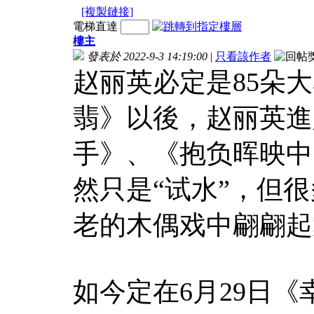
[複製鏈接]
電梯直達
樓主
發表於 2022-9-3 14:19:00
|
只看該作者
赵丽英必定是85朵
翡》以後，赵丽英進
手》、《抱负晖映中
然只是“试水”，但
老的木偶戏中翩翩起
如今定在6月29日