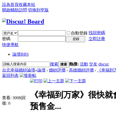
設為首頁
收藏本站
開啟輔助訪問
切換到窄版
找回密碼
自動登錄
密碼
立即註冊
登錄
快捷導航
論壇
BBS
搜索
熱搜:
活動
交友
discuz
搜索
台北幸福婚紗論壇
»
論壇
›
婚紗評價
›
高雄婚紗評價
›
《幸福到万
返回列表
《幸福到万家》很快就
查看:
3008
|
回
復:
0
预售金...