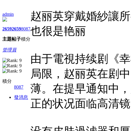
赵丽英穿戴婚紗讓所
admin
也很是艳丽
2659
2659
8087
主題
帖子
積分
管理員
由于電視持续剧《幸
局限，赵丽英在剧中
積分
薄。在提早通知中，
8087
發消息
正的状况面临高清镜