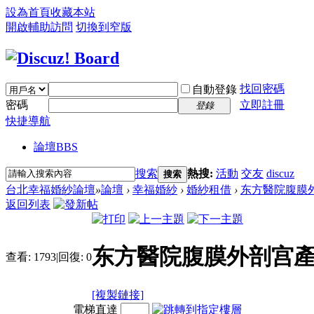
設為首頁
收藏本站
開啟輔助訪問
切換到窄版
找回密碼
自動登錄
密碼
立即註冊
登錄
快捷導航
論壇
BBS
搜索
熱搜:
活動
交友
discuz
搜索
台北幸福婚紗論壇
»
論壇
›
幸福婚紗
›
婚紗租借
›
东方醫院腹膜外
返回列表
东方醫院腹膜外剖宫產
查看:
1793
|
回復:
0
[複製鏈接]
電梯直達