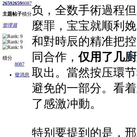
2659
2659
8087
负，全数手術過程但
主題
帖子
積分
麼罪，宝宝就顺利娩
管理員
和對時辰的精准把控
同合作，
仅用了几
廚
積分
8087
取出。當然按压環节
發消息
避免的一部分。看着
了感激冲動。
特别要提到的是，邢