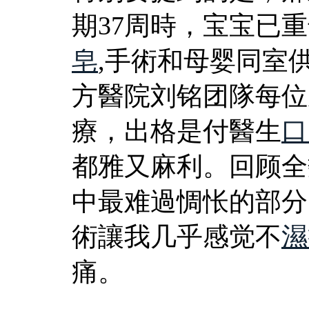
期37周時，宝宝已
皂
,手術和母婴同室
方醫院刘铭团隊每位
療，出格是付醫生
口
都雅又麻利。回顾全
中最难過惆怅的部分
術讓我几乎感觉不
濕
痛。