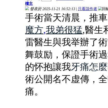
樓主
發表於 2025-11-21 16:52:13
|
只看該作者
手術當天清晨，推車
魔方
,
我弟很猛
,醫
雷醫生與我举辦了術
舞鼓励，保證手術過
的怀抱讓我
牙痛怎麼
術公開名不虚傳，全
痛。