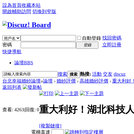
設為首頁
收藏本站
開啟輔助訪問
切換到窄版
找回密碼
自動登錄
密碼
立即註冊
登錄
快捷導航
論壇
BBS
搜索
熱搜:
活動
交友
discuz
搜索
台北幸福婚紗論壇
»
論壇
›
婚紗評價
›
高雄婚紗評價
›
重大利好！
返回列表
重大利好！湖北科技
查看:
4263
|
回復:
0
[複製鏈接]
電梯直達