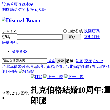
設為首頁
收藏本站
開啟輔助訪問
切換到窄版
找回密碼
自動登錄
密碼
立即註冊
登錄
快捷導航
論壇
BBS
搜索
熱搜:
活動
交友
discuz
搜索
台北幸福婚紗論壇
»
論壇
›
婚紗評價
›
台北婚紗評價
›
扎克伯格結
返回列表
扎克伯格結婚10周年:
查看:
2410
|
回復:
0
郎腿