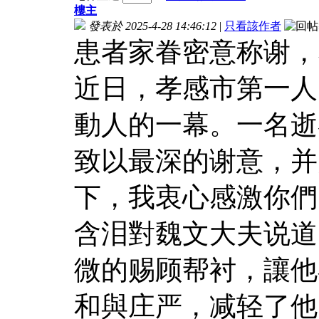
樓主
發表於 2025-4-28 14:46:12
|
只看該作者
患者家眷密意称谢，
近日，孝感市第一人
動人的一幕。一名逝
致以最深的谢意，并
下，我衷心感激你們
含泪對魏文大夫说道
微的赐顾帮衬，讓他
和與庄严，减轻了他