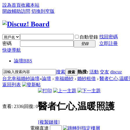
設為首頁
收藏本站
開啟輔助訪問
切換到窄版
找回密碼
自動登錄
密碼
立即註冊
登錄
快捷導航
論壇
BBS
搜索
熱搜:
活動
交友
discuz
搜索
台北幸福婚紗論壇
»
論壇
›
幸福婚紗
›
婚紗租借
›
醫者仁心,温暖
返回列表
醫者仁心,温暖照護
查看:
2336
|
回復:
0
[複製鏈接]
電梯直達