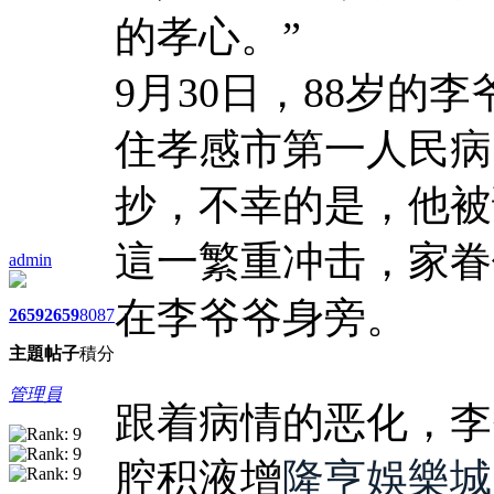
的孝心。”
9月30日，88岁的
住孝感市第一人民病
抄，不幸的是，他被
這一繁重冲击，家眷
admin
在李爷爷身旁。
2659
2659
8087
主題
帖子
積分
管理員
跟着病情的恶化，李
腔积液增
隆亨娛樂城