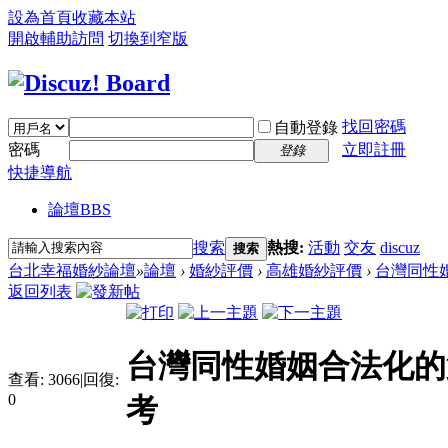
設為首頁
收藏本站
開啟輔助訪問
切換到窄版
找回密碼
自動登錄
密碼
立即註冊
登錄
快捷導航
論壇
BBS
搜索
熱搜:
活動
交友
discuz
搜索
台北幸福婚紗論壇
»
論壇
›
婚紗評價
›
高雄婚紗評價
›
台灣同性婚
返回列表
台灣同性婚姻合法化的
查看:
3066
|
回復:
0
考