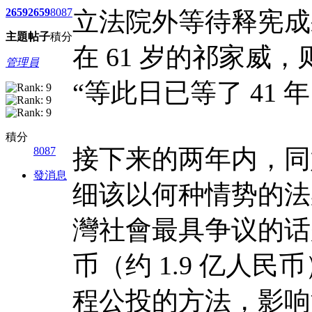
2659
2659
8087
立法院外等待释宪成
主題
帖子
積分
在 61 岁的祁家威
管理員
“等此日已等了 41 年 
積分
接下来的两年内，同
8087
發消息
细该以何种情势的法
灣社會最具争议的话
币（约 1.9 亿人
程公投的方法，影响