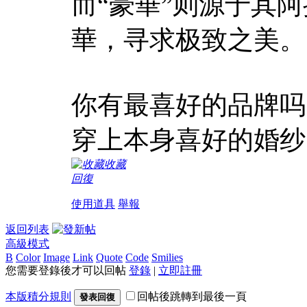
而“豪華”则源于其
華，寻求极致之美。
你有最喜好的品牌吗
穿上本身喜好的婚纱
收藏
回復
使用道具
舉報
返回列表
高級模式
B
Color
Image
Link
Quote
Code
Smilies
您需要登錄後才可以回帖
登錄
|
立即註冊
本版積分規則
回帖後跳轉到最後一頁
發表回復