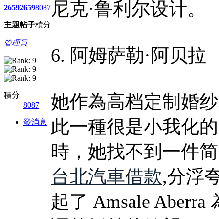
尼克·鲁利尔设计。
2659
2659
8087
主題
帖子
積分
管理員
6. 阿姆萨勒·阿贝拉
積分
她作為高档定制婚纱
8087
此一種很是小我化的方法
發消息
時，她找不到一件简
台北汽車借款
,分浮
起了 Amsale Ab