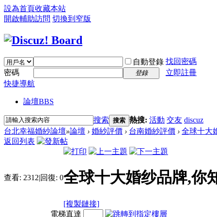
設為首頁
收藏本站
開啟輔助訪問
切換到窄版
找回密碼
自動登錄
密碼
立即註冊
登錄
快捷導航
論壇
BBS
搜索
熱搜:
活動
交友
discuz
搜索
台北幸福婚紗論壇
»
論壇
›
婚紗評價
›
台南婚紗評價
›
全球十大婚
返回列表
全球十大婚纱品牌,你
查看:
2312
|
回復:
0
[複製鏈接]
電梯直達